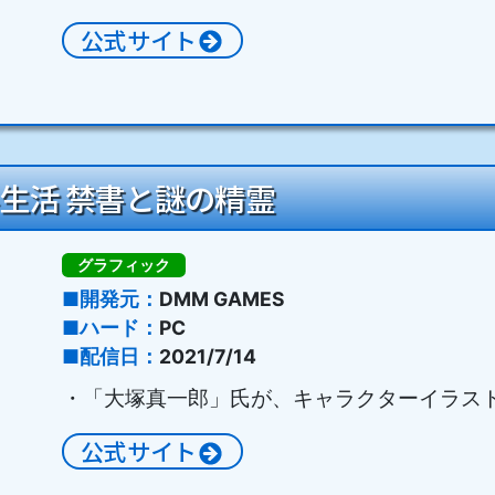
公式サイト
界生活 禁書と謎の精霊
グラフィック
開発元
DMM GAMES
ハード
PC
配信日
2021/7/14
・「大塚真一郎」氏が、キャラクターイラス
公式サイト