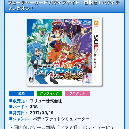
フューチャーカード バディファイト 目指せ！バディチ
ャンピオン！
企画
グラフィック
プログラム
販売元
フリュー株式会社
ハード
3DS
発売日
2017/03/16
ジャンル
バディファイトシミュレーター
・国内向けゲーム雑誌「ファミ通」のレビューにて