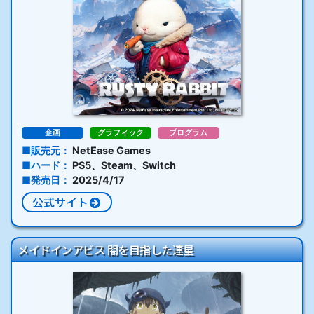
企画
グラフィック
プログラム
販売元
NetEase Games
ハード
PS5、Steam、Switch
発売日
2025/4/17
公式サイト
メイドインアビス 闇を目指した連星