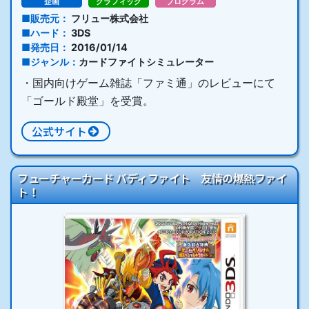
企画
グラフィック
プログラム
販売元
フリュー株式会社
ハード
3DS
発売日
2016/01/14
ジャンル
カードファイトシミュレーター
・国内向けゲーム雑誌「ファミ通」のレビューにて
「ゴールド殿堂」を受賞。
公式サイト
フューチャーカード バディファイト 友情の爆熱ファイ
ト！