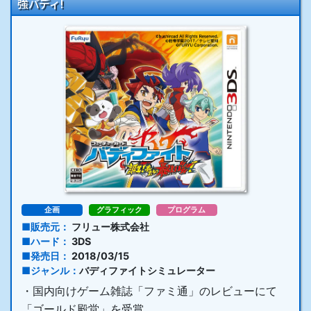
強バディ!
企画
グラフィック
プログラム
販売元
フリュー株式会社
ハード
3DS
発売日
2018/03/15
ジャンル
バディファイトシミュレーター
・国内向けゲーム雑誌「ファミ通」のレビューにて
「ゴールド殿堂」を受賞。