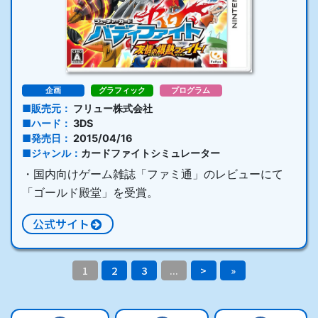
企画
グラフィック
プログラム
販売元
フリュー株式会社
ハード
3DS
発売日
2015/04/16
ジャンル
カードファイトシミュレーター
・国内向けゲーム雑誌「ファミ通」のレビューにて
「ゴールド殿堂」を受賞。
公式サイト
1
2
3
...
>
»