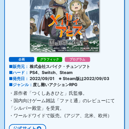
企画
グラフィック
プログラム
販売元
株式会社スパイク・チュンソフト
ハード
PS4、Switch、Steam
発売日
2022/09/01 ※ Steam版は2022/09/03
ジャンル
度し難いアクションRPG
・原作者「つくしあきひと」氏監修。
・国内向けゲーム雑誌「ファミ通」のレビューにて
「シルバー殿堂」を受賞。
・ワールドワイドで販売。(アジア、北米、欧州）
公式サイト