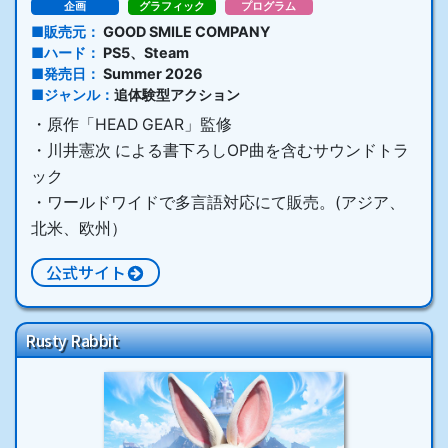
企画
グラフィック
プログラム
販売元
GOOD SMILE COMPANY
ハード
PS5、Steam
発売日
Summer 2026
ジャンル
追体験型アクション
・原作「HEAD GEAR」監修
・川井憲次 による書下ろしOP曲を含むサウンドトラ
ック
・ワールドワイドで多言語対応にて販売。(アジア、
北米、欧州）
公式サイト
Rusty Rabbit