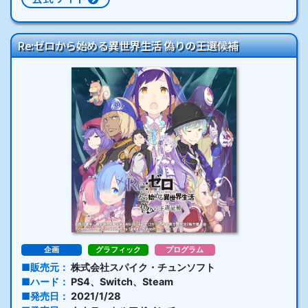
Re:ゼロから始める異世界生活 偽りの王選候補
企画
グラフィック
プログラム
販売元
株式会社スパイク・チュンソフト
ハード
PS4、Switch、Steam
発売日
2021/1/28